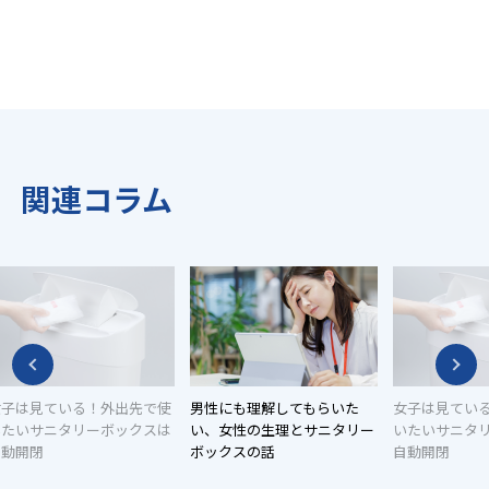
関連コラム
女子は見ている！外出先で使
男性にも理解してもらいた
女子は見てい
いたいサニタリーボックスは
い、女性の生理とサニタリー
いたいサニタ
自動開閉
ボックスの話
自動開閉