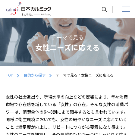
toggle
navigat
テーマで見る
女性ニーズに応える
TOP
目的から探す
テーマで見る：女性ニーズに応える
女性の社会進出や、所得水準の向上などの影響により、年々消費
市場で存在感を増している「女性」の存在。そんな女性の消費パ
ワーは、消費全体の6～8割にまで関与するとも言われています。
同様に衛生環境においても、女性の細やかなニーズに応えていく
ことで満足度が向上し、リピートにつながる要素になり得ます。
女性のニーズを把握し、その要望のひとつ一つにしっかりと応え