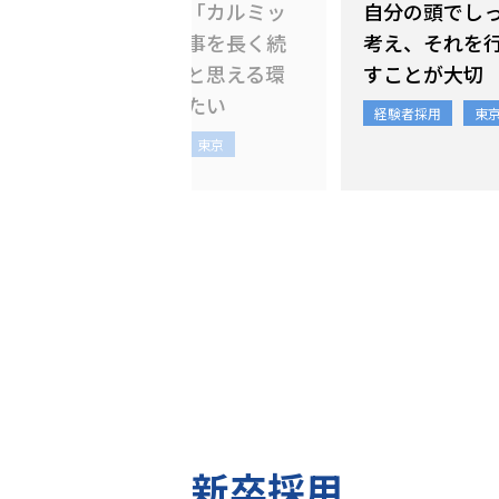
自
女性社員が「カルミッ
自分の頭でし
せ
クだから仕事を長く続
考え、それを
けられる」と思える環
すことが大切
境をつくりたい
経験者採用
東
経験者採用
東京
新卒採用