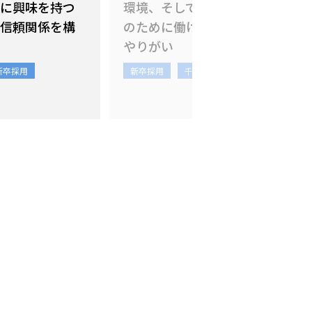
に興味を持つ
環境、そして人の生活
日
信頼関係を構
のために働けることが
分
やりがい
る
新卒採用
新卒採用
千葉
福