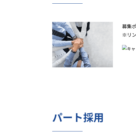
募集
※リン
パート採用