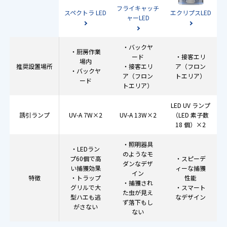
フライキャッチ
スペクトラ LED
エクリプスLED
ャーLED
・バックヤ
・厨房作業
ード
・接客エリ
場内
推奨設置場所
・接客エリ
ア（フロン
・バックヤ
ア（フロン
トエリア）
ード
トエリア）
LED UV ランプ
誘引ランプ
UV-A 7W×2
UV-A 13W×2
（LED 素子数
18 個）×2
・照明器具
・LEDラン
のようなモ
プ60個で高
・スピーデ
ダンなデザ
い捕獲効果
ィーな捕獲
イン
特徴
・トラップ
性能
・捕獲され
グリルで大
・スマート
た虫が見え
型ハエも逃
なデザイン
ず落下もし
がさない
ない