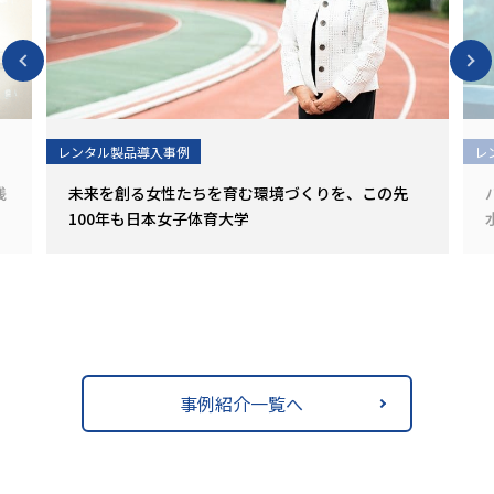
レンタル製品導入事例
レ
浅
未来を創る女性たちを育む環境づくりを、この先
100年も―――日本女子体育大学
事例紹介一覧へ