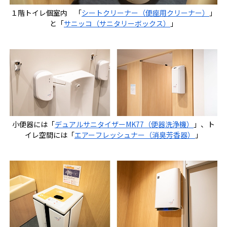
１階トイレ個室内 「
シートクリーナー（便座用クリーナー）
」
と「
サニッコ（サニタリーボックス）
」
小便器には「
デュアルサニタイザーMK77（便器洗浄機）
」、ト
イレ空間には「
エアーフレッシュナー（消臭芳香器）
」