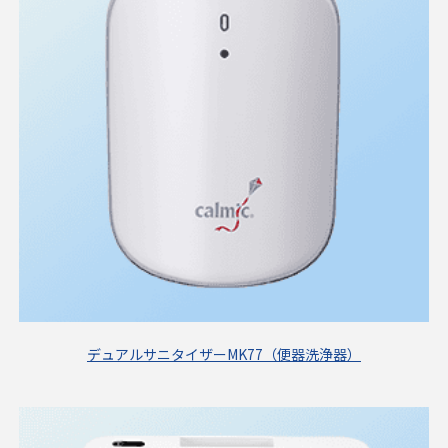
デュアルサニタイザーMK77（便器洗浄器）