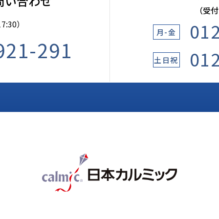
問い合わせ
（受付9
01
7:30）
月-金
921-291
01
土日祝